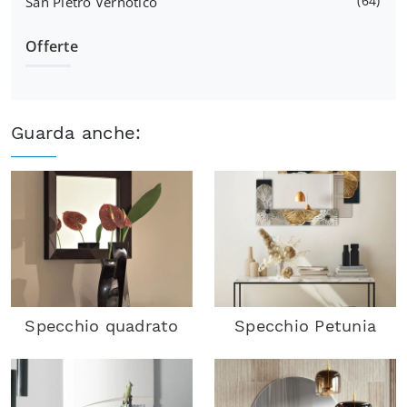
64
San Pietro Vernotico
Offerte
Guarda anche:
Specchio quadrato
Specchio Petunia