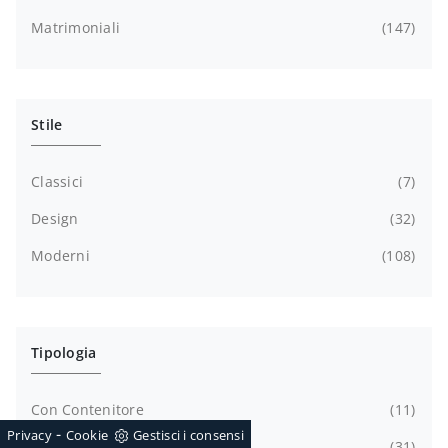
Matrimoniali
147
Stile
Classici
7
Design
32
Moderni
108
Tipologia
Con Contenitore
11
-
Privacy
Cookie
Gestisci i consensi
Con Testiera
31