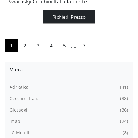
Swaroskji Cecchini Italia fa per te.
Richiedi Prezzo
1
2
3
4
5
....
7
Marca
Adriatica
41
Cecchini Italia
38
Giessegi
36
Imab
24
LC Mobili
8