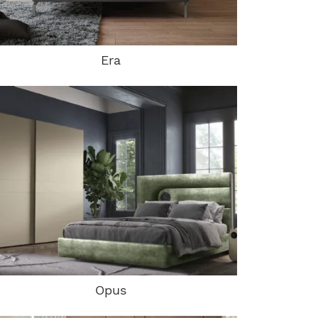
Era
Opus