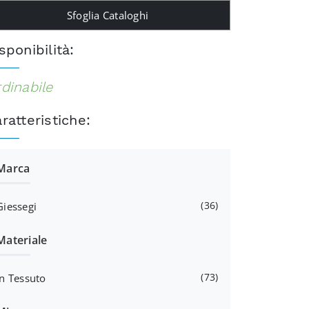
Sfoglia Cataloghi
sponibilità:
dinabile
ratteristiche:
Marca
36
Giessegi
Materiale
73
In Tessuto