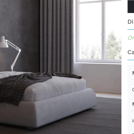
Di
Or
Ca