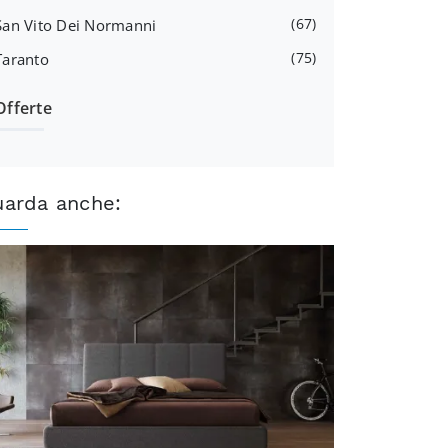
67
San Vito Dei Normanni
75
Taranto
Offerte
uarda anche: