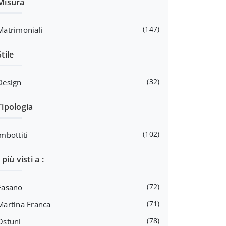
Misura
147
Matrimoniali
Stile
32
Design
Tipologia
102
Imbottiti
I più visti a :
72
Fasano
71
Martina Franca
78
Ostuni