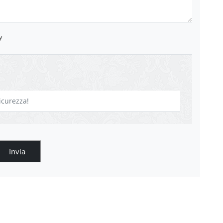
y
Invia