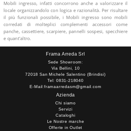
Mobili ingresso, infatti concorrono anche a valorizzare il
locale organizzandolo con logica e razionalità. Per risultare
il più funzionali possibile, i Mobili ingresso sono mobili
corredati di molteplici complementi accessori come
panche, cassettiere, scarpiere, pannelli sospesi, specchiere
e quant'altro.
Frama Arreda Srl
Sede Showroom:
Via Bellini, 10
72018 San Michele Salentino (Brindisi)
Tel:
0831-218040
E-Mail:
framaarredasm@gmail.com
Azienda
Chi siamo
Servizi
Cataloghi
Le Nostre marche
Offerte in Outlet