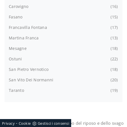
Carovigno
16
Fasano
15
Francavilla Fontana
17
Martina Franca
13
Mesagne
18
Ostuni
22
San Pietro Vernotico
18
San Vito Dei Normanni
20
Taranto
19
-
Le Poltrone ci accolgono nel tempo del riposo e dello svago
Privacy
Cookie
Gestisci i consensi