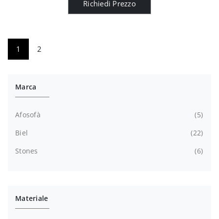
Richiedi Prezzo
1
2
Marca
Afosofà
5
Biel
22
Stones
6
Materiale