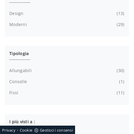
Design
13
Moderni
29
Tipologia
Allungabili
30
Consolle
1
Fissi
11
I più visti a :
-
Privacy
Cookie
Gestisci i consensi