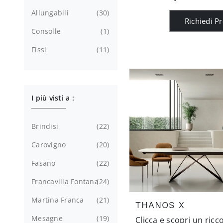
Allungabili
30
Richiedi P
Consolle
1
Fissi
11
I più visti a :
Brindisi
22
Carovigno
20
Fasano
22
Francavilla Fontana
24
Martina Franca
21
THANOS X
Mesagne
19
Clicca e scopri un ricc