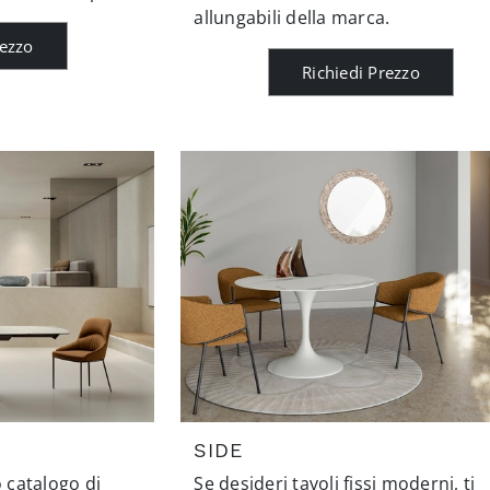
allungabili della marca.
rezzo
Richiedi Prezzo
SIDE
o catalogo di
Se desideri tavoli fissi moderni, ti