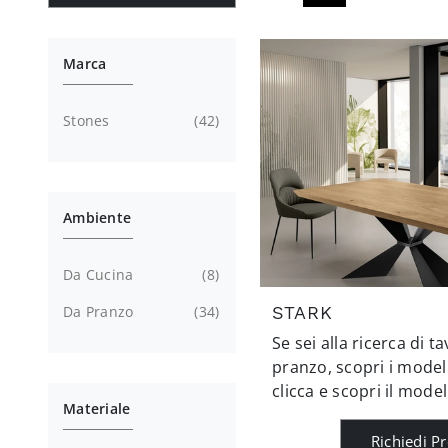
Marca
Stones
42
Ambiente
Da Cucina
8
Da Pranzo
34
STARK
Se sei alla ricerca di t
pranzo, scopri i modelli
clicca e scopri il model
Materiale
Richiedi P