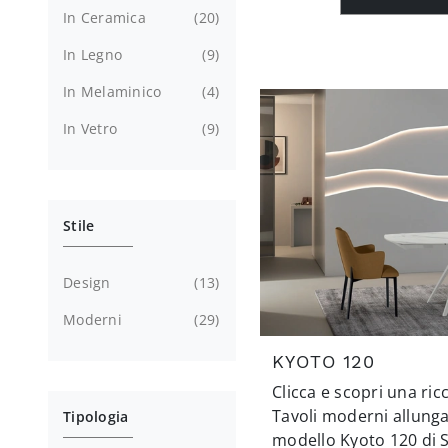
In Ceramica
20
In Legno
9
In Melaminico
4
In Vetro
9
Stile
Design
13
Moderni
29
KYOTO 120
Clicca e scopri una ri
Tavoli moderni allungab
Tipologia
modello Kyoto 120 di S