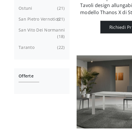
Tavoli design allungabil
Ostuni
21
modello Thanos X di St
San Pietro Vernotico
21
Richiedi P
San Vito Dei Normanni
18
Taranto
22
Offerte