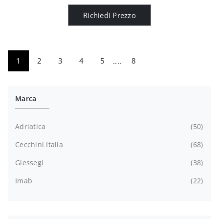
Richiedi Prezzo
1
2
3
4
5
....
8
Marca
Adriatica
50
Cecchini Italia
68
Giessegi
38
Imab
22