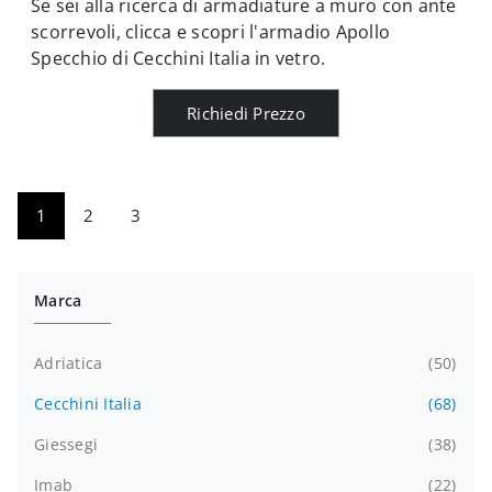
Se sei alla ricerca di armadiature a muro con ante
scorrevoli, clicca e scopri l'armadio Apollo
Specchio di Cecchini Italia in vetro.
Richiedi Prezzo
1
2
3
Marca
Adriatica
50
Cecchini Italia
68
Giessegi
38
Imab
22