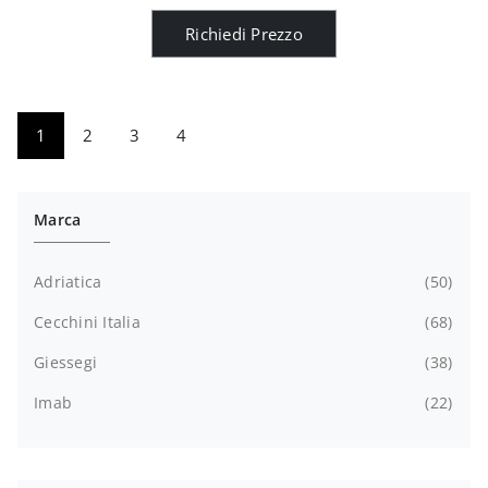
Richiedi Prezzo
1
2
3
4
Marca
Adriatica
50
Cecchini Italia
68
Giessegi
38
Imab
22