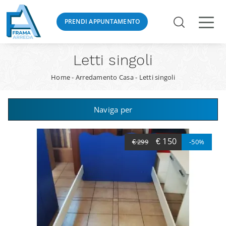
PRENDI APPUNTAMENTO
Letti singoli
Home
-
Arredamento Casa
-
Letti singoli
Naviga per
€ 150
€ 299
-50%