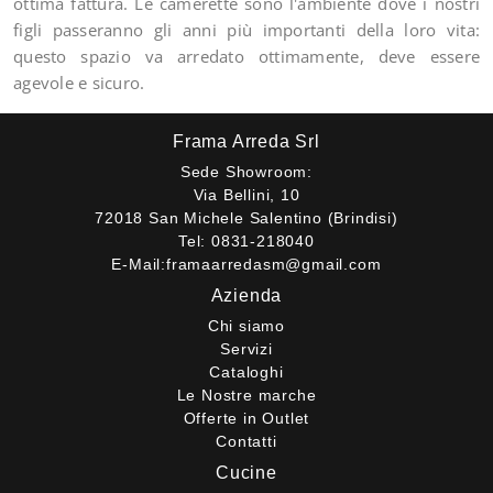
ottima fattura. Le camerette sono l'ambiente dove i nostri
figli passeranno gli anni più importanti della loro vita:
questo spazio va arredato ottimamente, deve essere
agevole e sicuro.
Frama Arreda Srl
Sede Showroom:
Via Bellini, 10
72018 San Michele Salentino (Brindisi)
Tel:
0831-218040
E-Mail:
framaarredasm@gmail.com
Azienda
Chi siamo
Servizi
Cataloghi
Le Nostre marche
Offerte in Outlet
Contatti
Cucine