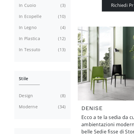
Richiedi P
In Cuoio
3
In Ecopelle
10
In Legno
4
In Plastica
12
In Tessuto
13
Stile
Design
8
Moderne
34
DENISE
Ecco a te la sedia da 
ambientazioni moderne
belle Sedie fisse di Sto