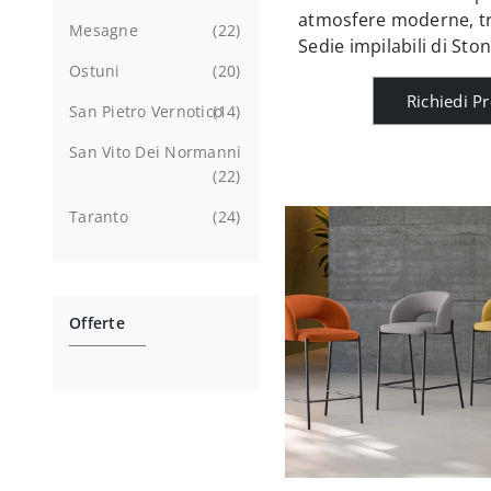
atmosfere moderne, tra
Mesagne
22
Sedie impilabili di Ston
Ostuni
20
Richiedi P
San Pietro Vernotico
14
San Vito Dei Normanni
22
Taranto
24
Offerte