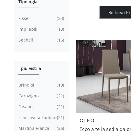
Tipologia
Richiedi P
Fisse
23
Impilabili
3
Sgabelli
16
I più visti a :
Brindisi
19
Carovigno
21
Fasano
21
Francavilla Fontana
21
CLEO
Martina Franca
26
Ecco a te la sedia da 