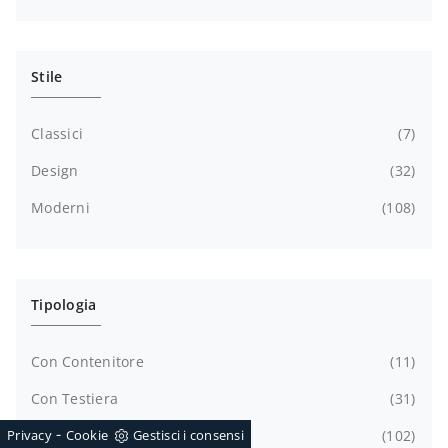
Stile
Classici
7
Design
32
Moderni
108
Tipologia
Con Contenitore
11
Con Testiera
31
-
Imbottiti
102
Privacy
Cookie
Gestisci i consensi