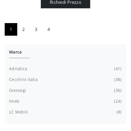
Richiedi Prezzo
1
2
3
4
Marca
Adriatica
41
Cecchini Italia
38
Giessegi
36
Imab
24
LC Mobili
8