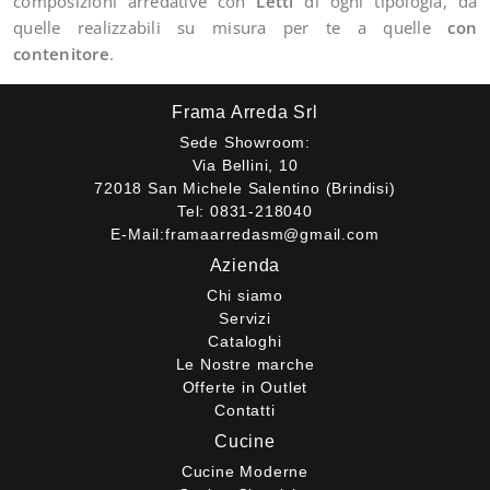
composizioni arredative con
Letti
di ogni tipologia, da
quelle realizzabili su misura per te a quelle
con
contenitore
.
Frama Arreda Srl
Sede Showroom:
Via Bellini, 10
72018 San Michele Salentino (Brindisi)
Tel:
0831-218040
E-Mail:
framaarredasm@gmail.com
Azienda
Chi siamo
Servizi
Cataloghi
Le Nostre marche
Offerte in Outlet
Contatti
Cucine
Cucine Moderne