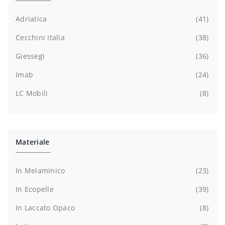
Adriatica
41
Cecchini Italia
38
Giessegi
36
Imab
24
LC Mobili
8
Materiale
In Melaminico
23
In Ecopelle
39
In Laccato Opaco
8