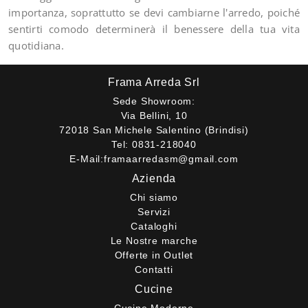
importanza, soprattutto se devi cambiarne l'arredo, poiché
sentirti comodo determinerà il benessere della tua vita
quotidiana.
Frama Arreda Srl
Sede Showroom:
Via Bellini, 10
72018 San Michele Salentino (Brindisi)
Tel:
0831-218040
E-Mail:
framaarredasm@gmail.com
Azienda
Chi siamo
Servizi
Cataloghi
Le Nostre marche
Offerte in Outlet
Contatti
Cucine
Cucine Moderne