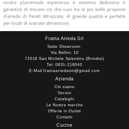
nostra pluriennale esperienza e estrema dedizione ti
garantirà di trovare ciò che vuoi tra le più belle proposte
d'arredo di Pareti Attrezzate, di grande qualità e perfette
per locali di svariate dimensioni.
Frama Arreda Srl
Sede Showroom:
Via Bellini, 10
72018 San Michele Salentino (Brindisi)
Tel:
0831-218040
E-Mail:
framaarredasm@gmail.com
Azienda
Chi siamo
Servizi
Cataloghi
Le Nostre marche
Offerte in Outlet
Contatti
Cucine