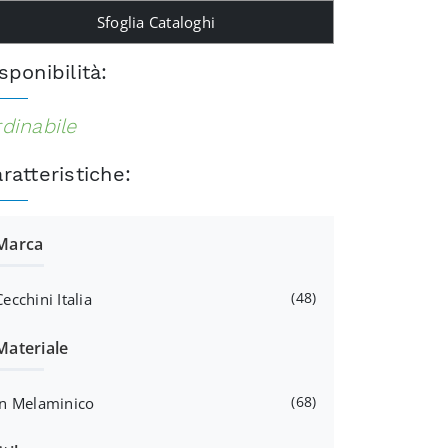
Sfoglia Cataloghi
sponibilità:
dinabile
ratteristiche:
Marca
48
Cecchini Italia
Materiale
68
In Melaminico