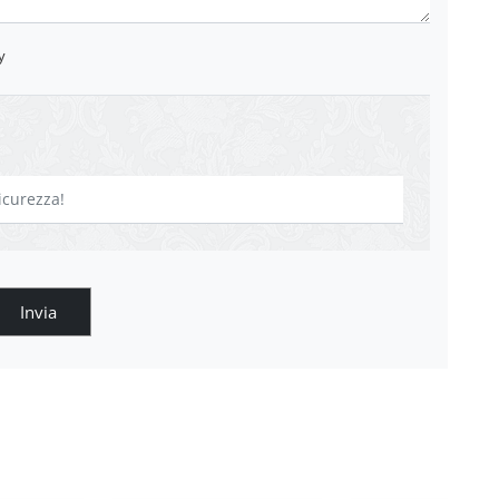
y
Invia