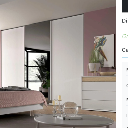
Di
Or
Ca