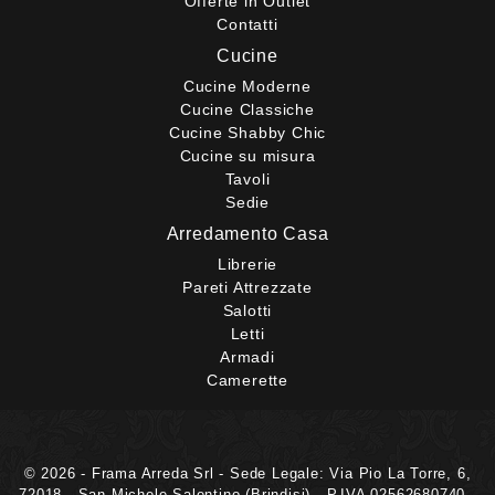
Offerte in Outlet
Contatti
Cucine
Cucine Moderne
Cucine Classiche
Cucine Shabby Chic
Cucine su misura
Tavoli
Sedie
Arredamento Casa
Librerie
Pareti Attrezzate
Salotti
Letti
Armadi
Camerette
© 2026 - Frama Arreda Srl - Sede Legale: Via Pio La Torre, 6,
72018 - San Michele Salentino (Brindisi) - P.IVA 02562680740 -