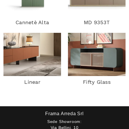
Cannetè Alta
MD 9353T
Linear
Fifty Glass
Frama Arreda Srl
Sede Showroom:
Via Bellini, 10