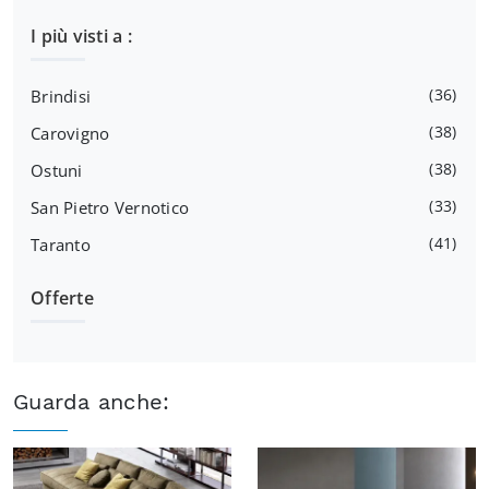
I più visti a :
36
Brindisi
38
Carovigno
38
Ostuni
33
San Pietro Vernotico
41
Taranto
Offerte
Guarda anche: