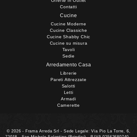
Offerte in Outlet
Contatti
Cucine
Cucine Moderne
Cucine Classiche
Cucine Shabby Chic
Cucine su misura
Tavoli
Sedie
Arredamento Casa
Librerie
Pareti Attrezzate
Salotti
Letti
Armadi
Camerette
© 2026 - Frama Arreda Srl - Sede Legale: Via Pio La Torre, 6,
72018 - San Michele Salentino (Brindisi) - P.IVA 02562680740 -