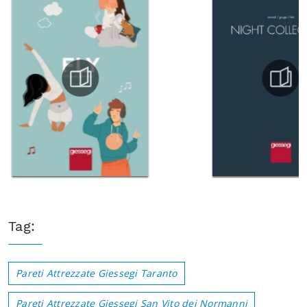
Tag:
Pareti Attrezzate Giessegi Taranto
Pareti Attrezzate Giessegi San Vito dei Normanni