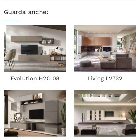
Guarda anche:
Evolution H2O 08
Living LV732