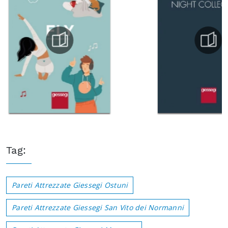
Tag:
Pareti Attrezzate Giessegi Ostuni
Pareti Attrezzate Giessegi San Vito dei Normanni