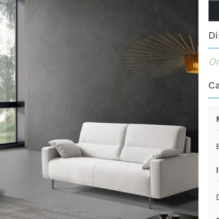
Di
Or
Ca