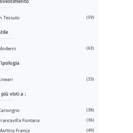
Rivestimento
59
In Tessuto
Stile
63
Moderni
Tipologia
33
Lineari
I più visti a :
38
Carovigno
36
Francavilla Fontana
40
Martina Franca