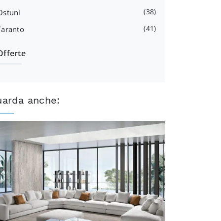
38
Ostuni
41
Taranto
Offerte
uarda anche: