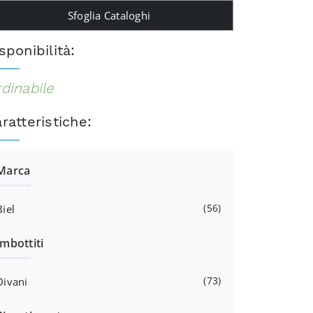
Sfoglia Cataloghi
sponibilità:
dinabile
ratteristiche:
Marca
56
Biel
Imbottiti
73
Divani