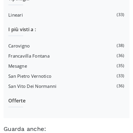
33
Lineari
I più visti a :
38
Carovigno
36
Francavilla Fontana
35
Mesagne
33
San Pietro Vernotico
36
San Vito Dei Normanni
Offerte
Guarda anche: