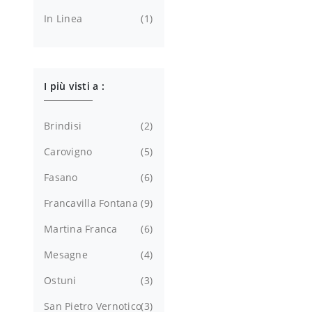
In Linea
1
I più visti a :
Brindisi
2
Carovigno
5
Fasano
6
Francavilla Fontana
9
Martina Franca
6
Mesagne
4
Ostuni
3
San Pietro Vernotico
3