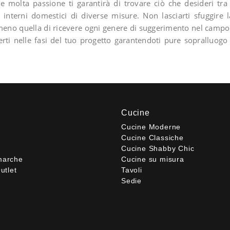
 molta passione ti garantirà di trovare ciò che desideri tra l
 interni domestici di diverse misure. Non lasciarti sfuggire la 
no quella di ricevere ogni genere di suggerimento nel campo da
sterti nelle fasi del tuo progetto garantendoti pure sopralluo
Cucine
Cucine Moderne
Cucine Classiche
Cucine Shabby Chic
marche
Cucine su misura
utlet
Tavoli
Sedie