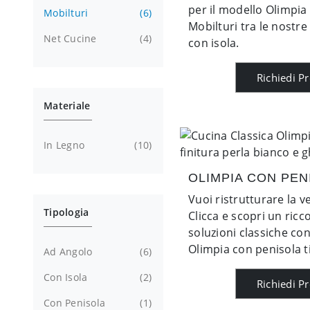
per il modello Olimpia
Mobilturi
6
Mobilturi tra le nostre
Net Cucine
4
con isola.
Richiedi P
Materiale
In Legno
10
OLIMPIA CON PEN
Vuoi ristrutturare la v
Tipologia
Clicca e scopri un ricc
soluzioni classiche con
Olimpia con penisola t
Ad Angolo
6
Con Isola
2
Richiedi P
Con Penisola
1