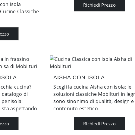
 con isola
Richiedi Prezzo
 Cucine Classiche
rezzo
ISOLA
AISHA CON ISOLA
ecchia cucina?
Scegli la cucina Aisha con isola: le
o catalogo di
soluzioni classiche Mobilturi in leg
 penisola:
sono sinonimo di qualità, design e
i sta aspettando!
contenuto estetico.
rezzo
Richiedi Prezzo