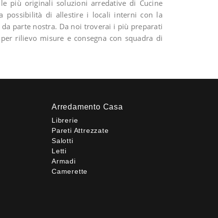
e più originali soluzioni arredative di Cucine
possibilità di allestire i locali interni con la
 parte nostra. Da noi troverai i più preparati
go per rilievo misure e consegna con squadra di
Arredamento Casa
Librerie
Pareti Attrezzate
Salotti
Letti
Armadi
Camerette