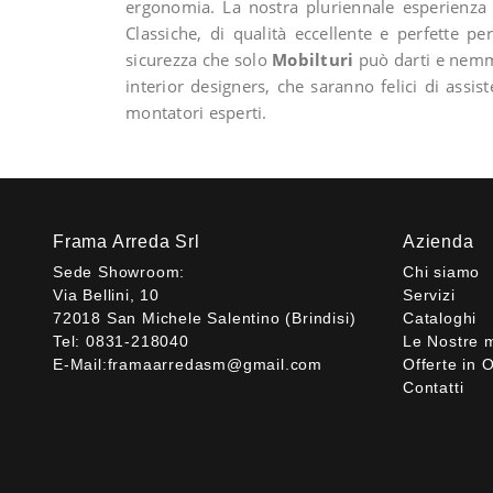
ergonomia. La nostra pluriennale esperienza e
Classiche, di qualità eccellente e perfette per
sicurezza che solo
Mobilturi
può darti e nemme
interior designers, che saranno felici di assi
montatori esperti.
Frama Arreda Srl
Azienda
Sede Showroom:
Chi siamo
Via Bellini, 10
Servizi
72018 San Michele Salentino (Brindisi)
Cataloghi
Tel:
0831-218040
Le Nostre 
E-Mail:
framaarredasm@gmail.com
Offerte in O
Contatti