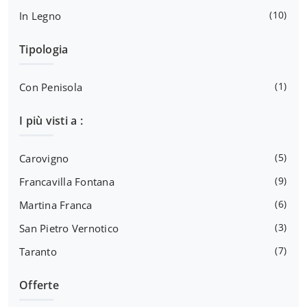
10
In Legno
Tipologia
1
Con Penisola
I più visti a :
5
Carovigno
9
Francavilla Fontana
6
Martina Franca
3
San Pietro Vernotico
7
Taranto
Offerte