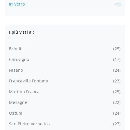
In Vetro
1
I più visti a :
Brindisi
25
Carovigno
17
Fasano
24
Francavilla Fontana
23
Martina Franca
25
Mesagne
22
Ostuni
24
San Pietro Vernotico
27