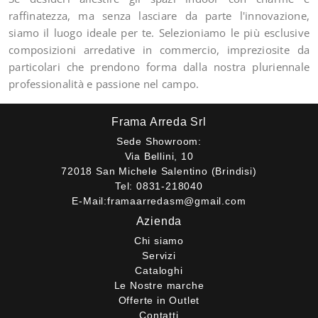
raffinatezza, ma senza lasciare da parte l'innovazione,
siamo il luogo ideale per te. Selezioniamo le più esclusive
composizioni arredative in commercio, impreziosite da
particolari che prendono forma dalla nostra pluriennale
professionalità e passione nel campo.
Frama Arreda Srl
Sede Showroom:
Via Bellini, 10
72018 San Michele Salentino (Brindisi)
Tel:
0831-218040
E-Mail:
framaarredasm@gmail.com
Azienda
Chi siamo
Servizi
Cataloghi
Le Nostre marche
Offerte in Outlet
Contatti