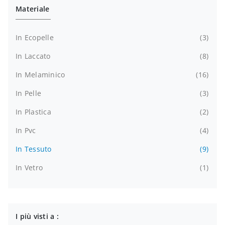
Materiale
In Ecopelle
3
In Laccato
8
In Melaminico
16
In Pelle
3
In Plastica
2
In Pvc
4
In Tessuto
9
In Vetro
1
I più visti a :