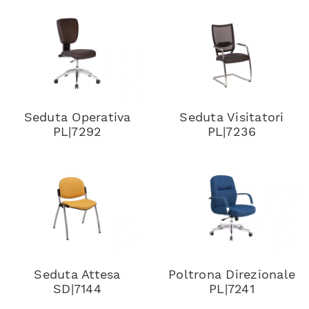
Seduta Operativa
Seduta Visitatori
PL|7292
PL|7236
Seduta Attesa
Poltrona Direzionale
SD|7144
PL|7241