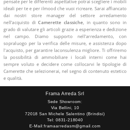
pensate per le differenti aspettative potrai scegliere i mobili
ideali per te e per ilmood che vuoi ricreare. Sarai affiancato
dai nostri store manager del settore arredamento
nell’acquisto di
Camerette classiche
, in quanto sono in
grado di valutare gli articoli grazie a esperienza e dedizione
nel campo. Diamo supporto nell'arredamento, con
sopraluogo per la verifica delle misure, e assistenza dopo
l'acquisto, per garantire laconsulenza migliore. Ti offriremo
la possibilità di ammobiliare i locali interni come hai
sempre voluto e decidere come collocarvi le tipologie di
Camerette che selezionerai, nel segno di contenuto estetico
e qualità.
Frama Arreda Srl
Sede Showroom:
Via Bellini, 10
72018 San Michele Salentino (Brindisi)
Tel:
0831-218040
E-Mail:
framaarredasm@gmail.com