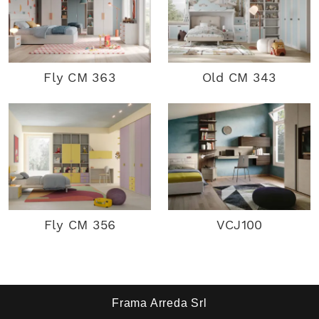
Fly CM 363
Old CM 343
Fly CM 356
VCJ100
Frama Arreda Srl