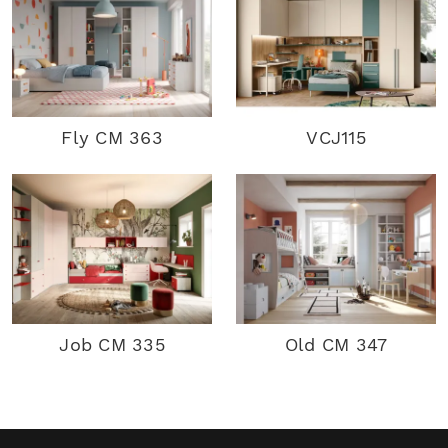
Fly CM 363
VCJ115
Job CM 335
Old CM 347