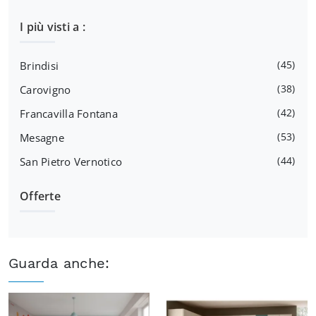
I più visti a :
45
Brindisi
38
Carovigno
42
Francavilla Fontana
53
Mesagne
44
San Pietro Vernotico
Offerte
Guarda anche: