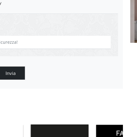
y
Invia