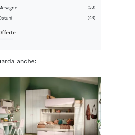
53
Mesagne
43
Ostuni
Offerte
uarda anche: