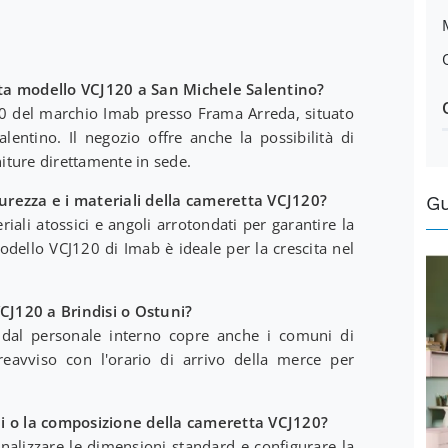
ta modello VCJ120 a San Michele Salentino?
20 del marchio Imab presso Frama Arreda, situato
lentino. Il negozio offre anche la possibilità di
niture direttamente in sede.
icurezza e i materiali della cameretta VCJ120?
G
iali atossici e angoli arrotondati per garantire la
dello VCJ120 di Imab è ideale per la crescita nel
VCJ120 a Brindisi o Ostuni?
to dal personale interno copre anche i comuni di
reavviso con l'orario di arrivo della merce per
i o la composizione della cameretta VCJ120?
nalizzare le dimensioni standard e configurare la