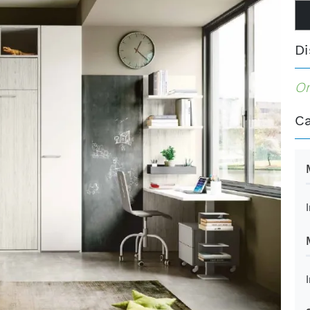
Di
Or
Ca