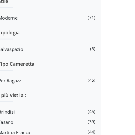
Stile
71
Moderne
Tipologia
8
Salvaspazio
Tipo Cameretta
45
Per Ragazzi
I più visti a :
45
Brindisi
39
Fasano
44
Martina Franca