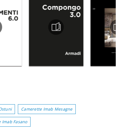
Ostuni
Camerette Imab Mesagne
e Imab Fasano