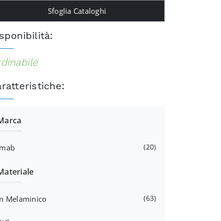
Sfoglia Cataloghi
sponibilità:
dinabile
ratteristiche:
Marca
20
Imab
Materiale
63
In Melaminico