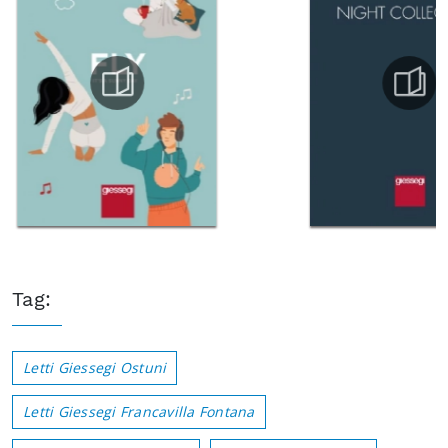
Tag:
Letti Giessegi Ostuni
Letti Giessegi Francavilla Fontana