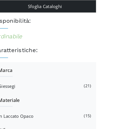
Sfoglia Cataloghi
sponibilità:
dinabile
ratteristiche:
Marca
21
Giessegi
Materiale
15
In Laccato Opaco