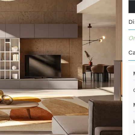
Di
Or
Ca