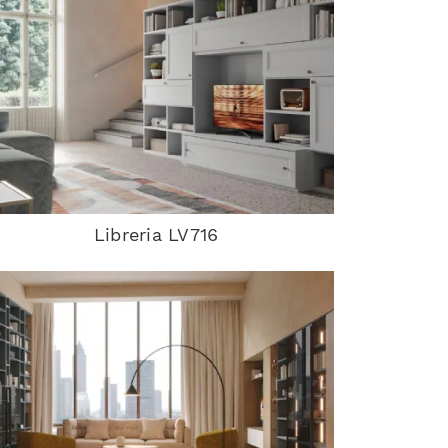
Libreria LV716