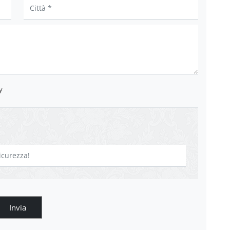
y
Invia