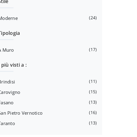
Stile
24
Moderne
Tipologia
17
A Muro
I più visti a :
11
Brindisi
15
Carovigno
13
Fasano
16
San Pietro Vernotico
13
Taranto