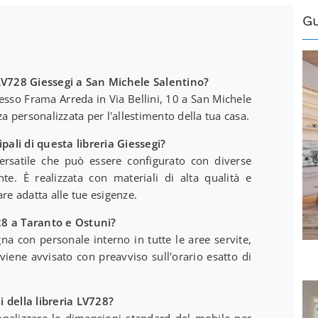
G
 LV728 Giessegi a San Michele Salentino?
resso Frama Arreda in Via Bellini, 10 a San Michele
za personalizzata per l'allestimento della tua casa.
ipali di questa libreria Giessegi?
rsatile che può essere configurato con diverse
e. È realizzata con materiali di alta qualità e
 adatta alle tue esigenze.
728 a Taranto e Ostuni?
na con personale interno in tutte le aree servite,
 viene avvisato con preavviso sull'orario esatto di
 della libreria LV728?
onalizzare le dimensioni standard del mobile per