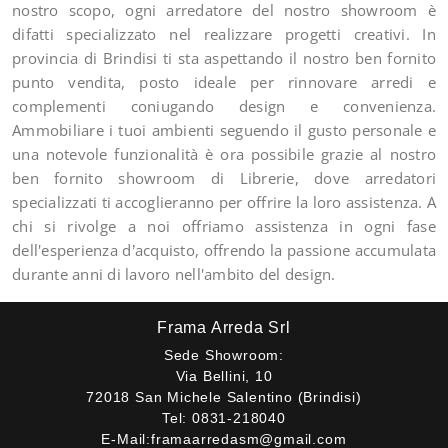
nostro scopo, ogni arredatore del nostro showroom è
difatti specializzato nel realizzare progetti creativi. In
provincia di Brindisi ti sta aspettando il nostro ben fornito
punto vendita, posto ideale per rinnovare arredi e
complementi coniugando design e convenienza.
Ammobiliare i tuoi ambienti seguendo il gusto personale e
una notevole funzionalità è ora possibile grazie al nostro
ben fornito showroom di Librerie, dove arredatori
specializzati ti accoglieranno per offrire la loro assistenza. A
chi si rivolge a noi offriamo assistenza in ogni fase
dell'esperienza d’acquisto, offrendo la passione accumulata
durante anni di lavoro nell'ambito del design.
Frama Arreda Srl
Sede Showroom:
Via Bellini, 10
72018 San Michele Salentino (Brindisi)
Tel:
0831-218040
E-Mail:
framaarredasm@gmail.com