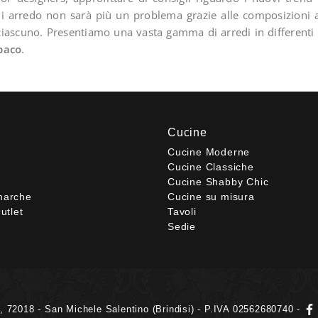
i di arredo non sarà più un problema grazie alle composizioni
 ciascuno. Presentiamo una vasta gamma di arredi in differenti 
opaco
.
Cucine
Cucine Moderne
Cucine Classiche
Cucine Shabby Chic
marche
Cucine su misura
utlet
Tavoli
Sedie
6, 72018 - San Michele Salentino (Brindisi) - P.IVA 02562680740 -