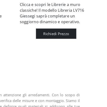
Clicca e scopri le Librerie a muro
classiche! Il modello Libreria LV716
e
Giessegi saprà completare un
soggiorno dinamico e operativo.
Richiedi Prezzo
on attenzione gli arredamenti. Con lo scopo di
 verifica delle misure e con montaggio. Siamo il
e definire quali materiali si addicono alle tue