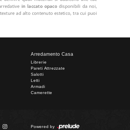
 arredative
in laccato opaco
disponibili da noi,
texture ad alto contenuto estetico, tra cui puoi
Arredamento Casa
Librerie
Pareti Attrezzate
Salotti
Letti
Armadi
Camerette
Powered by