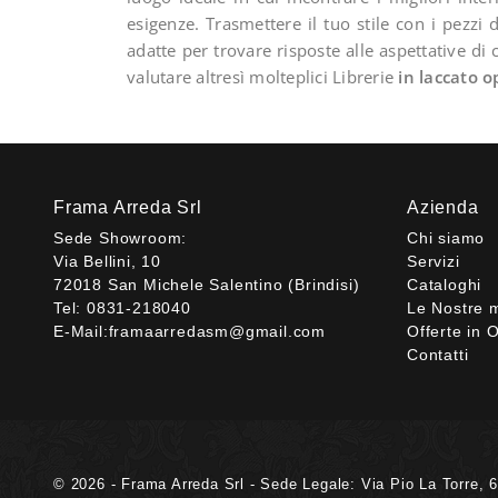
esigenze. Trasmettere il tuo stile con i pezz
adatte per trovare risposte alle aspettative di
valutare altresì molteplici Librerie
in laccato 
Frama Arreda Srl
Azienda
Sede Showroom:
Chi siamo
Via Bellini, 10
Servizi
72018 San Michele Salentino (Brindisi)
Cataloghi
Tel:
0831-218040
Le Nostre 
E-Mail:
framaarredasm@gmail.com
Offerte in O
Contatti
© 2026 - Frama Arreda Srl - Sede Legale: Via Pio La Torre, 