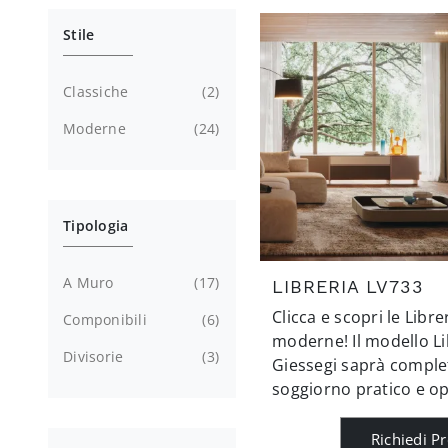
Stile
Classiche
2
Moderne
24
Tipologia
A Muro
17
LIBRERIA LV733
Clicca e scopri le Libr
Componibili
6
moderne! Il modello Li
Divisorie
3
Giessegi saprà comple
soggiorno pratico e op
Richiedi P