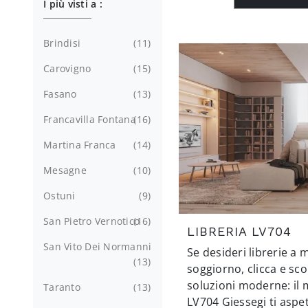
I più visti a :
Brindisi
11
Carovigno
15
Fasano
13
Francavilla Fontana
16
Martina Franca
14
Mesagne
10
Ostuni
9
San Pietro Vernotico
16
LIBRERIA LV704
San Vito Dei Normanni
Se desideri librerie a 
13
soggiorno, clicca e sco
soluzioni moderne: il 
Taranto
13
LV704 Giessegi ti aspet