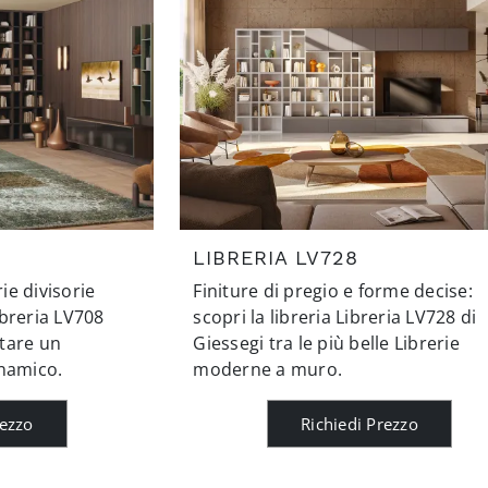
LIBRERIA LV728
rie divisorie
Finiture di pregio e forme decise:
breria LV708
scopri la libreria Libreria LV728 di
tare un
Giessegi tra le più belle Librerie
inamico.
moderne a muro.
rezzo
Richiedi Prezzo