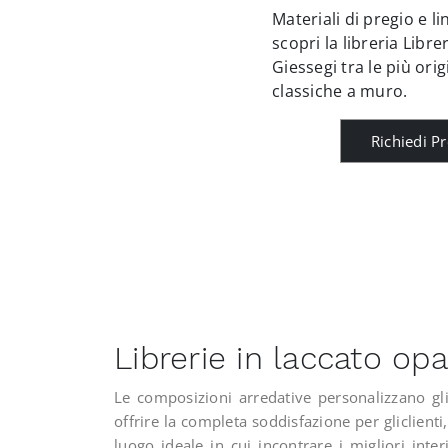
Materiali di pregio e li
scopri la libreria Libre
Giessegi tra le più orig
classiche a muro.
Richiedi P
Librerie in laccato op
Le composizioni arredative personalizzano gli
offrire la completa soddisfazione per gliclient
luogo ideale in cui incontrare i migliori inte