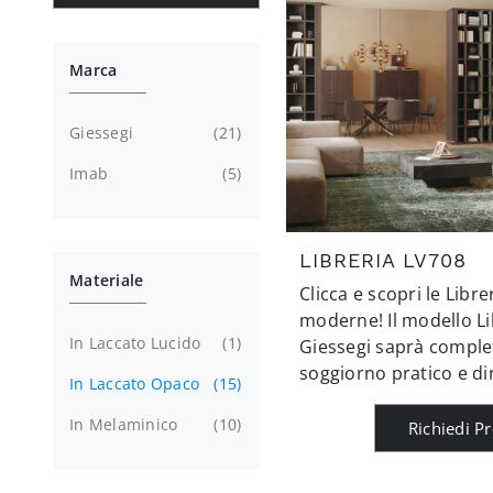
Marca
Giessegi
21
Imab
5
LIBRERIA LV708
Materiale
Clicca e scopri le Libre
moderne! Il modello Li
In Laccato Lucido
1
Giessegi saprà comple
soggiorno pratico e d
In Laccato Opaco
15
In Melaminico
10
Richiedi P