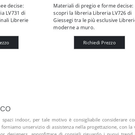
nee decise:
Materiali di pregio e forme decise:
ria LV731 di
scopri la libreria Libreria LV726 di
inali Librerie
Giessegi tra le più esclusive Libreri
moderne a muro.
rezzo
Richiedi Prezzo
aco
 spazi indoor, per tale motivo è consigliabile considerare c
i, forniamo unservizio di assistenza nella progettazione, con la
rior designers, approfittare di consigli riguardo i nuovi trend 