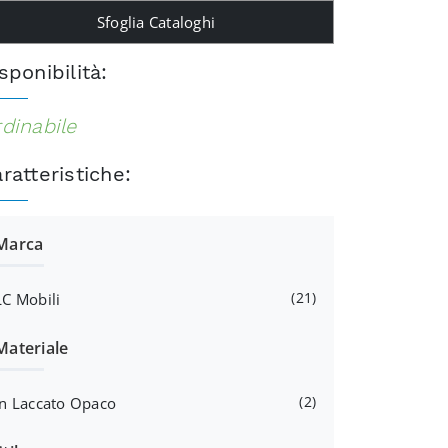
Sfoglia Cataloghi
sponibilità:
dinabile
ratteristiche:
Marca
21
LC Mobili
Materiale
2
In Laccato Opaco