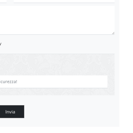
y
Invia