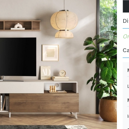
Di
Or
Ca