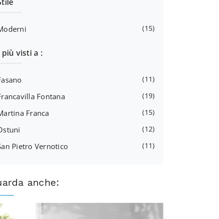
Stile
15
Moderni
I più visti a :
11
Fasano
19
Francavilla Fontana
15
Martina Franca
12
Ostuni
11
San Pietro Vernotico
uarda anche: