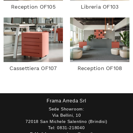
Reception OF105
Libreria OF103
Cassettiera OF107
Reception OF108
Frama Arreda Srl
Sede Showroom:
Via Bellini, 10
72018 San Michele Salentino (Brindisi)
Tel:
0831-218040