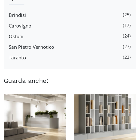
25
Brindisi
17
Carovigno
24
Ostuni
27
San Pietro Vernotico
23
Taranto
Guarda anche: