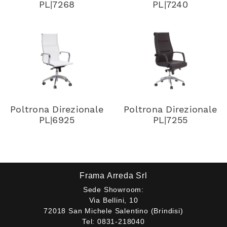
PL|7268
PL|7240
Poltrona Direzionale
Poltrona Direzionale
PL|6925
PL|7255
Frama Arreda Srl
Sede Showroom:
Via Bellini, 10
72018 San Michele Salentino (Brindisi)
Tel:
0831-218040