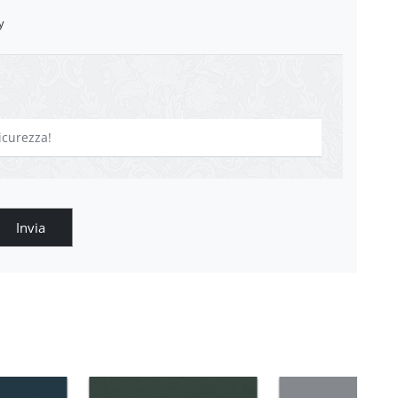
y
Invia