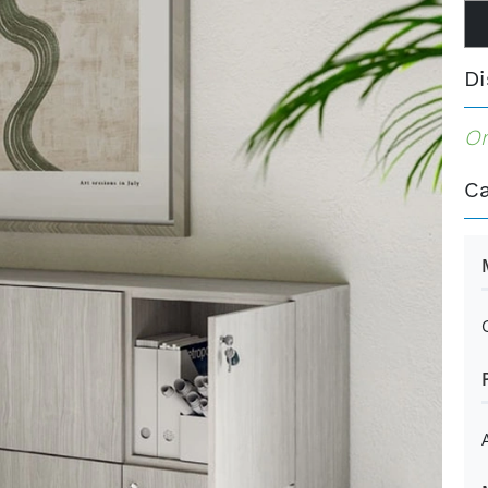
Di
Or
Ca