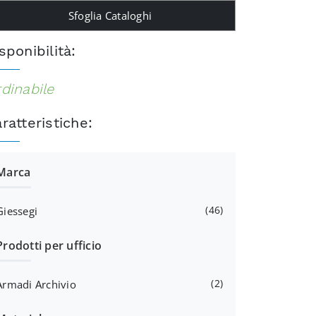
Sfoglia Cataloghi
sponibilità:
dinabile
ratteristiche:
Marca
46
Giessegi
Prodotti per ufficio
2
Armadi Archivio