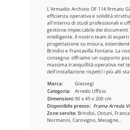
L'Armadio Archivio OF 114 firmato Gie
efficienza operativa e solidità strut
all'interno di studi professionali e 
gestione impeccabile dei documenti
intelligente. Il nostro team di espert
progettazione su misura, estendendo 
Brindisi e Francavilla Fontana. La nos
consegna: offriamo un supporto post-
massima tranquillità operativa nel 
dell'installazione rispetti i più alti st
Marca:
Giessegi
Categoria:
Arredo Ufficio
Dimensioni:
90 x 45 x 200 cm
Disponibile presso:
Frama Arreda
Vi
Zone servite:
Brindisi, Ostuni, Franca
Normanni, Carovigno, Mesagne...