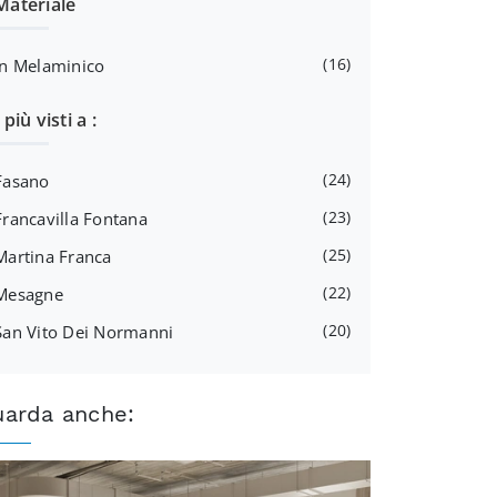
Materiale
16
In Melaminico
I più visti a :
24
Fasano
23
Francavilla Fontana
25
Martina Franca
22
Mesagne
20
San Vito Dei Normanni
uarda anche: